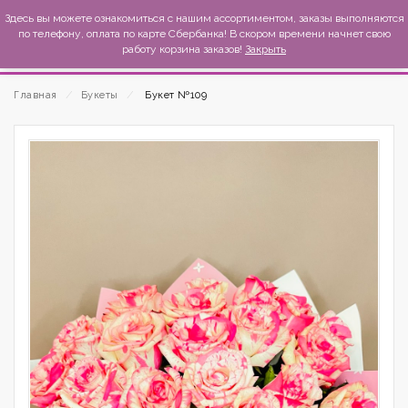
MexиKo
Здесь вы можете ознакомиться с нашим ассортиментом, заказы выполняются
по телефону, оплата по карте Сбербанка! В скором времени начнет свою
работу корзина заказов!
Закрыть
Главная
⁄
Букеты
⁄
Букет №109