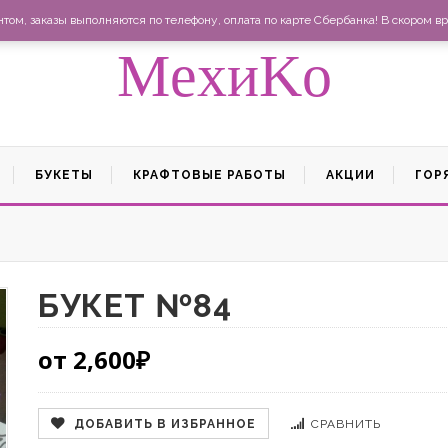
Ма
ом, заказы выполняются по телефону, оплата по карте Сбербанка! В скором вр
MexиKo
БУКЕТЫ
КРАФТОВЫЕ РАБОТЫ
АКЦИИ
ГОР
БУКЕТ №84
от
2,600
₽
ДОБАВИТЬ В ИЗБРАННОЕ
СРАВНИТЬ