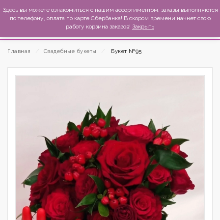
MexиKo
Здесь вы можете ознакомиться с нашим ассортиментом, заказы выполняются
по телефону, оплата по карте Сбербанка! В скором времени начнет свою
работу корзина заказов!
Закрыть
Главная
⁄
Свадебные букеты
⁄
Букет №95