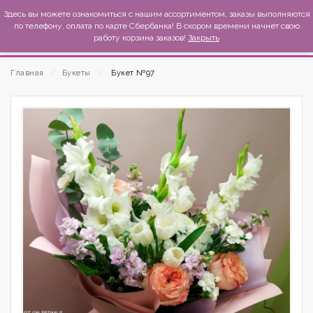
MexиKo
Здесь вы можете ознакомиться с нашим ассортиментом, заказы выполняются
по телефону, оплата по карте Сбербанка! В скором времени начнет свою
работу корзина заказов!
Закрыть
Главная
⁄
Букеты
⁄
Букет №97