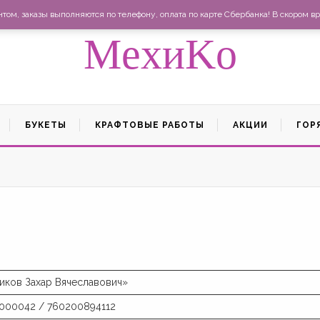
Ма
ом, заказы выполняются по телефону, оплата по карте Сбербанка! В скором вр
MexиKo
БУКЕТЫ
КРАФТОВЫЕ РАБОТЫ
АКЦИИ
ГОР
иков Захар Вячеславович»
000042 / 760200894112