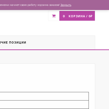
газин
Доставка и оплата
Список желаний
Контакты
емени начнет свою работу корзина заказов!
Закрыть
0
КОРЗИНА /
0
₽
ЯЧИЕ ПОЗИЦИИ