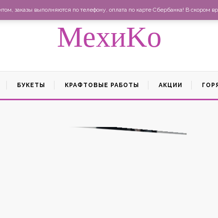
Ма
ом, заказы выполняются по телефону, оплата по карте Сбербанка! В скором вр
MexиKo
БУКЕТЫ
КРАФТОВЫЕ РАБОТЫ
АКЦИИ
ГОР