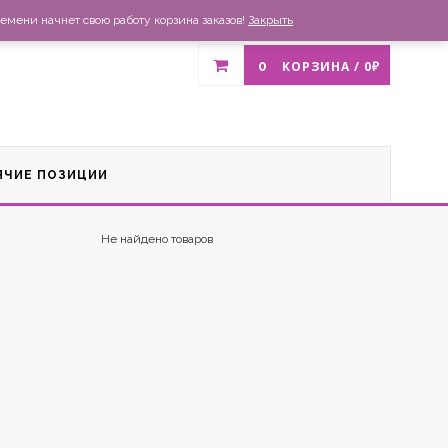
газин
Доставка и оплата
Список желаний
Контакты
емени начнет свою работу корзина заказов!
Закрыть
0
КОРЗИНА /
0
₽
ЯЧИЕ ПОЗИЦИИ
Не найдено товаров