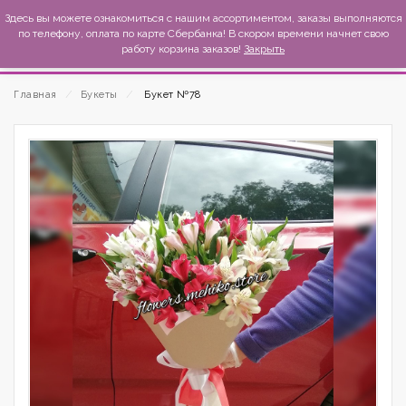
MexиKo
Здесь вы можете ознакомиться с нашим ассортиментом, заказы выполняются
по телефону, оплата по карте Сбербанка! В скором времени начнет свою
работу корзина заказов!
Закрыть
Главная
⁄
Букеты
⁄
Букет №78