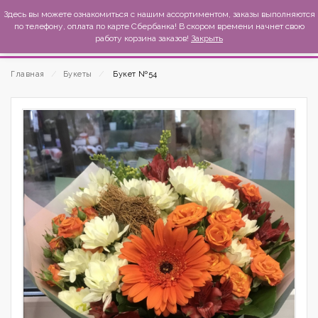
MexиKo
Здесь вы можете ознакомиться с нашим ассортиментом, заказы выполняются
по телефону, оплата по карте Сбербанка! В скором времени начнет свою
работу корзина заказов!
Закрыть
Главная
⁄
Букеты
⁄
Букет №54