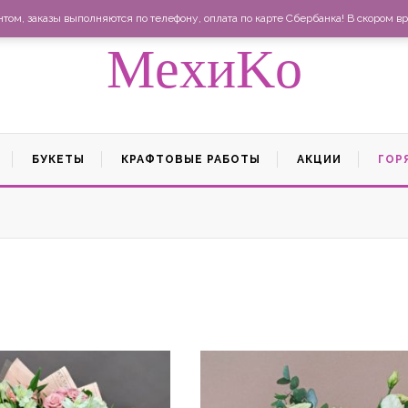
Ма
ом, заказы выполняются по телефону, оплата по карте Сбербанка! В скором вр
MexиKo
БУКЕТЫ
КРАФТОВЫЕ РАБОТЫ
АКЦИИ
ГОР