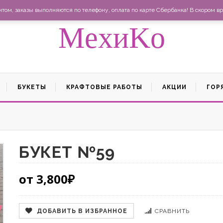
Ма
ом, заказы выполняются по телефону, оплата по карте Сбербанка! В скором вр
MexиKo
БУКЕТЫ
КРАФТОВЫЕ РАБОТЫ
АКЦИИ
ГОР
БУКЕТ №59
от
3,800
₽
ДОБАВИТЬ В ИЗБРАННОЕ
СРАВНИТЬ