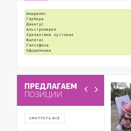
Амарилис

Гербера

Диантус

Альстромерия

Хризантема кустовая

Фалятис

Гипсофила

Оформление
ПРЕДЛАГАЕМ
ПОЗИЦИИ
СМОТРЕТЬ ВСЕ