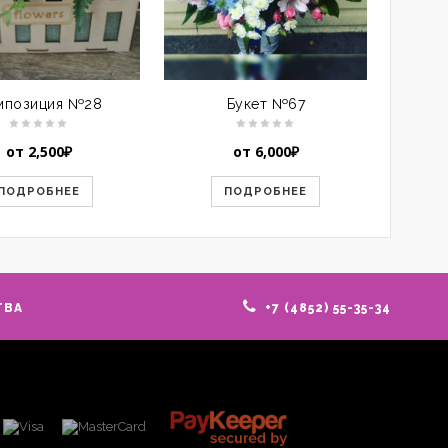
мпозиция №28
Букет №67
Ко
от
2,500
₽
от
6,000
₽
ПОДРОБНЕЕ
ПОДРОБНЕЕ
ТВА
+7 (4852) 55-35-34