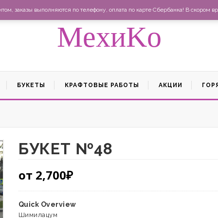
Ма
ом, заказы выполняются по телефону, оплата по карте Сбербанка! В скором вр
MexиKo
БУКЕТЫ
КРАФТОВЫЕ РАБОТЫ
АКЦИИ
ГОР
БУКЕТ №48
от
2,700
₽
Quick Overview
Шимилацум