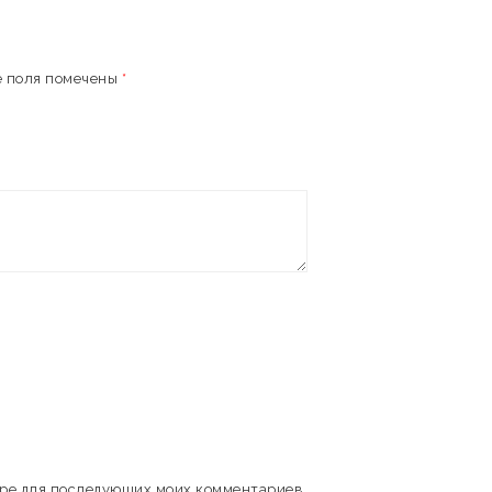
 поля помечены
*
зере для последующих моих комментариев.