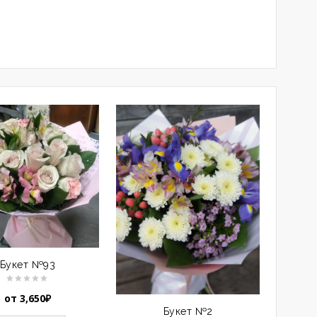
Букет №93
от
3,650
₽
Букет №2