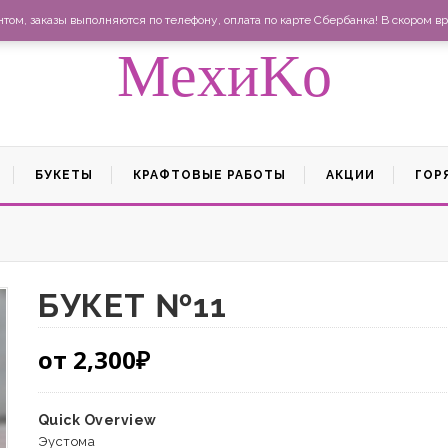
Ма
ом, заказы выполняются по телефону, оплата по карте Сбербанка! В скором вр
MexиKo
БУКЕТЫ
КРАФТОВЫЕ РАБОТЫ
АКЦИИ
ГОР
БУКЕТ №11
от
2,300
₽
Quick Overview
Эустома