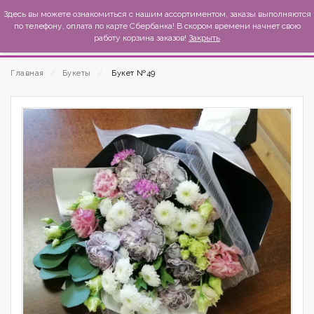
MexиKo
Здесь вы можете ознакомиться с нашим ассортиментом, заказы выполняются
по телефону, оплата по карте Сбербанка! В скором времени начнет свою
работу корзина заказов!
Закрыть
Главная
⁄
Букеты
⁄
Букет №49