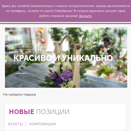
MexиKo
Здесь вы можете ознакомиться с нашим ассортиментом, заказы выполняются
по телефону, оплата по карте Сбербанка! В скором времени начнет свою
работу корзина заказов!
Закрыть
КРАФТОВЫЕ РАБОТЫ
КРАСИВО И УНИКАЛЬНО
У Нас работают лучшие флористы, они вложат частичку души специально для Вас!
КУПИТЬ СЕЙЧАС
Не найдено товаров
НОВЫЕ
ПОЗИЦИИ
БУКЕТЫ
КОМПОЗИЦИИ