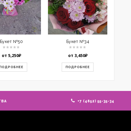
Букет №50
Букет №34
от
5,250
₽
от
3,450
₽
ПОДРОБНЕЕ
ПОДРОБНЕЕ
ТВА
+7 (4852) 55-35-34