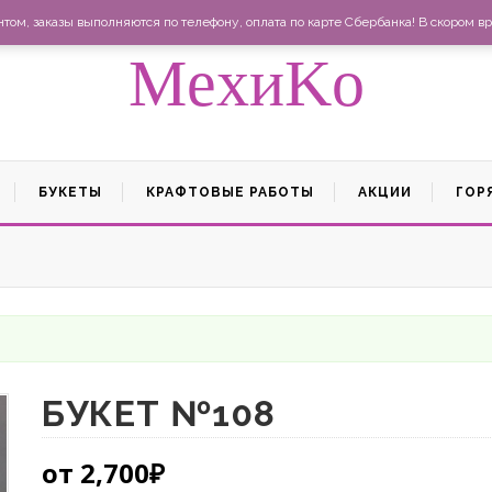
Ма
ом, заказы выполняются по телефону, оплата по карте Сбербанка! В скором вр
MexиKo
БУКЕТЫ
КРАФТОВЫЕ РАБОТЫ
АКЦИИ
ГОР
БУКЕТ №108
от
2,700
₽