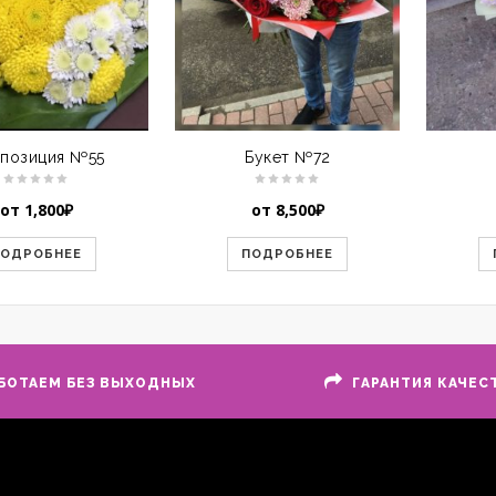
позиция №55
Букет №72
от
1,800
₽
от
8,500
₽
ПОДРОБНЕЕ
ПОДРОБНЕЕ
БОТАЕМ БЕЗ ВЫХОДНЫХ
ГАРАНТИЯ КАЧЕС