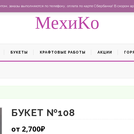
Ма
ом, заказы выполняются по телефону, оплата по карте Сбербанка! В скором вр
MexиKo
БУКЕТЫ
КРАФТОВЫЕ РАБОТЫ
АКЦИИ
ГОР
БУКЕТ №108
от
2,700
₽