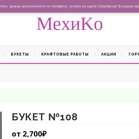
Ма
ом, заказы выполняются по телефону, оплата по карте Сбербанка! В скором вр
MexиKo
БУКЕТЫ
КРАФТОВЫЕ РАБОТЫ
АКЦИИ
ГОР
БУКЕТ №108
от
2,700
₽