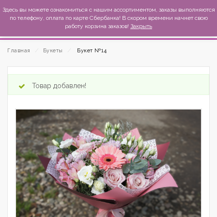
MexиKo
Здесь вы можете ознакомиться с нашим ассортиментом, заказы выполняются
по телефону, оплата по карте Сбербанка! В скором времени начнет свою
работу корзина заказов!
Закрыть
Главная
⁄
Букеты
⁄
Букет №14
Товар добавлен!