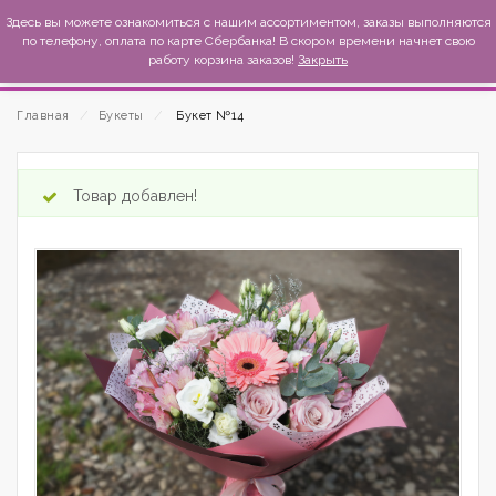
MexиKo
Здесь вы можете ознакомиться с нашим ассортиментом, заказы выполняются
по телефону, оплата по карте Сбербанка! В скором времени начнет свою
работу корзина заказов!
Закрыть
Главная
⁄
Букеты
⁄
Букет №14
Товар добавлен!