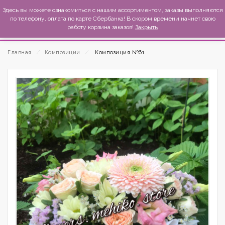
MexиKo
Здесь вы можете ознакомиться с нашим ассортиментом, заказы выполняются
по телефону, оплата по карте Сбербанка! В скором времени начнет свою
работу корзина заказов!
Закрыть
Главная
⁄
Композиции
⁄
Композиция №61