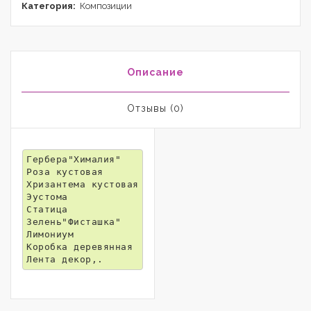
Категория:
Композиции
Описание
Отзывы (0)
Гербера"Хималия"

Роза кустовая

Хризантема кустовая

Эустома

Статица

Зелень"Фисташка"

Лимониум

Коробка деревянная

Лента декор,.