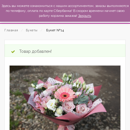
MexиKo
Здесь вы можете ознакомиться с нашим ассортиментом, заказы выполняются
по телефону, оплата по карте Сбербанка! В скором времени начнет свою
работу корзина заказов!
Закрыть
Главная
⁄
Букеты
⁄
Букет №14
Товар добавлен!