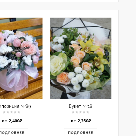
мпозиция №89
Букет №18
Ко
от
2,400
₽
от
2,350
₽
ПОДРОБНЕЕ
ПОДРОБНЕЕ