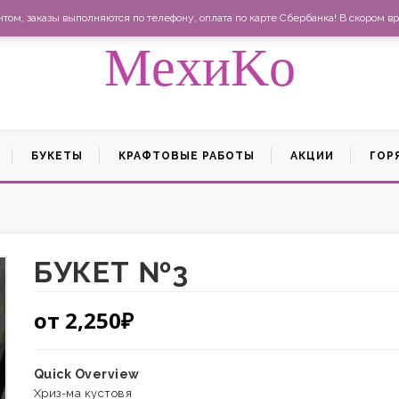
Ма
ом, заказы выполняются по телефону, оплата по карте Сбербанка! В скором вр
MexиKo
БУКЕТЫ
КРАФТОВЫЕ РАБОТЫ
АКЦИИ
ГОР
БУКЕТ №3
от
2,250
₽
Quick Overview
Хриз-ма кустовя